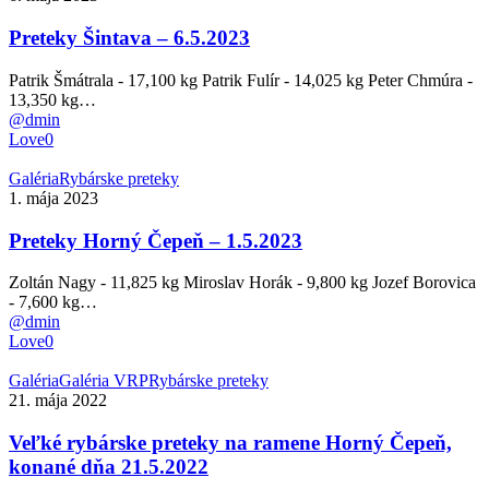
–
6.5.2023
Preteky Šintava – 6.5.2023
Patrik Šmátrala - 17,100 kg Patrik Fulír - 14,025 kg Peter Chmúra -
13,350 kg…
@dmin
Love
0
Preteky
Galéria
Rybárske preteky
Horný
1. mája 2023
Čepeň
–
Preteky Horný Čepeň – 1.5.2023
1.5.2023
Zoltán Nagy - 11,825 kg Miroslav Horák - 9,800 kg Jozef Borovica
- 7,600 kg…
@dmin
Love
0
Veľké
Galéria
Galéria VRP
Rybárske preteky
rybárske
21. mája 2022
preteky
na
Veľké rybárske preteky na ramene Horný Čepeň,
ramene
konané dňa 21.5.2022
Horný