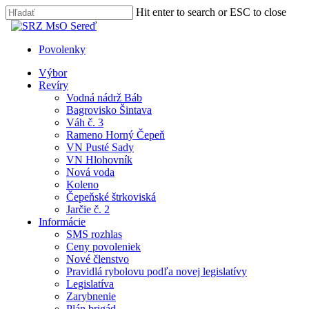
Skip
Hit enter to search or ESC to close
to
Close
main
Search
content
Povolenky
search
Menu
Výbor
Revíry
Vodná nádrž Báb
Bagrovisko Šintava
Váh č. 3
Rameno Horný Čepeň
VN Pusté Sady
VN Hlohovník
Nová voda
Koleno
Čepeňské štrkoviská
Jarčie č. 2
Informácie
SMS rozhlas
Ceny povoleniek
Nové členstvo
Pravidlá rybolovu podľa novej legislatívy
Legislatíva
Zarybnenie
Plán brigád