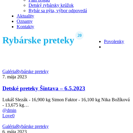
Detský rybársky krúžok
Rybár sa pýta, výbor odpovedá
Aktuality
Oznamy
Kontakty
20
Rybárske preteky
Povolenky
search
Detské
Galéria
Rybárske preteky
preteky
7. mája 2023
Šintava
–
Detské preteky Šintava – 6.5.2023
6.5.2023
Lukáš Slezák - 16,900 kg Simon Faktor - 16,100 kg Nika Božíková
- 13,675 kg…
@dmin
Love
0
Preteky
Galéria
Rybárske preteky
Šintava
6. mája 2023