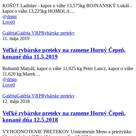
Čepeň,
KOŠÚT Ladislav - kapor o váhe 13,575kg BOJNANSKÝ Lukáš -
konané
kapor o váhe 13,225kg HOMOLA…
dňa
@dmin
21.5.2022
Love
0
Veľké
Galéria
Galéria VRP
Rybárske preteky
rybárske
11. mája 2019
preteky
na
Veľké rybárske preteky na ramene Horný Čepeň,
ramene
konané dňa 11.5.2019
Horný
Čepeň,
Bohumil Matyáš, kapor o váhe 11,925 kg Peter Lancz, kapor o váhe
konané
11,620 kg Marek…
dňa
@dmin
11.5.2019
Love
0
Veľké
Galéria
Galéria VRP
Rybárske preteky
rybárske
12. mája 2018
preteky
na
Veľké rybárske preteky na ramene Horný Čepeň,
ramene
konané dňa 12.5.2018
Horný
Čepeň,
VYHODNOTENIE PRETEKOV Umiestnenie Meno a priezvisko
konané