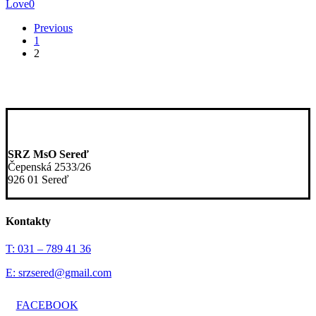
Love
0
Previous
1
2
SRZ MsO Sereď
Čepenská 2533/26
926 01 Sereď
Kontakty
T: 031 – 789 41 36
E: srzsered@gmail.com
FACEBOOK