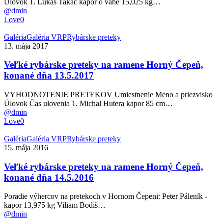
Úlovok 1. Lukáš Takáč kapor o váhe 15,025 kg…
dňa
@dmin
12.5.2018
Love
0
Veľké
Galéria
Galéria VRP
Rybárske preteky
rybárske
13. mája 2017
preteky
na
Veľké rybárske preteky na ramene Horný Čepeň,
ramene
konané dňa 13.5.2017
Horný
Čepeň,
VYHODNOTENIE PRETEKOV Umiestnenie Meno a priezvisko
konané
Úlovok Čas ulovenia 1. Michal Hutera kapor 85 cm…
dňa
@dmin
13.5.2017
Love
0
Veľké
Galéria
Galéria VRP
Rybárske preteky
rybárske
15. mája 2016
preteky
na
Veľké rybárske preteky na ramene Horný Čepeň,
ramene
konané dňa 14.5.2016
Horný
Čepeň,
Poradie výhercov na pretekoch v Hornom Čepeni: Peter Páleník -
konané
kapor 13,975 kg Viliam Bodiš…
dňa
@dmin
14.5.2016