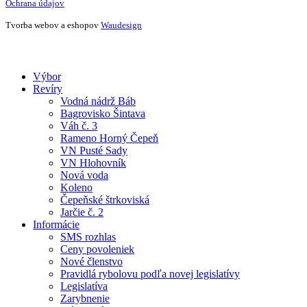
Ochrana údajov
Tvorba webov a eshopov
Waudesign
Close
Výbor
Menu
Revíry
Vodná nádrž Báb
Bagrovisko Šintava
Váh č. 3
Rameno Horný Čepeň
VN Pusté Sady
VN Hlohovník
Nová voda
Koleno
Čepeňské štrkoviská
Jarčie č. 2
Informácie
SMS rozhlas
Ceny povoleniek
Nové členstvo
Pravidlá rybolovu podľa novej legislatívy
Legislatíva
Zarybnenie