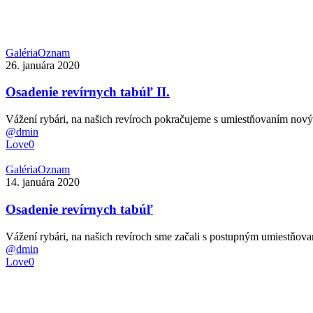
Osadenie
Galéria
Oznam
revírnych
26. januára 2020
tabúľ
II.
Osadenie revírnych tabúľ II.
Vážení rybári, na našich revíroch pokračujeme s umiestňovaním nov
@dmin
Love
0
Osadenie
Galéria
Oznam
revírnych
14. januára 2020
tabúľ
Osadenie revírnych tabúľ
Vážení rybári, na našich revíroch sme začali s postupným umiestňo
@dmin
Love
0