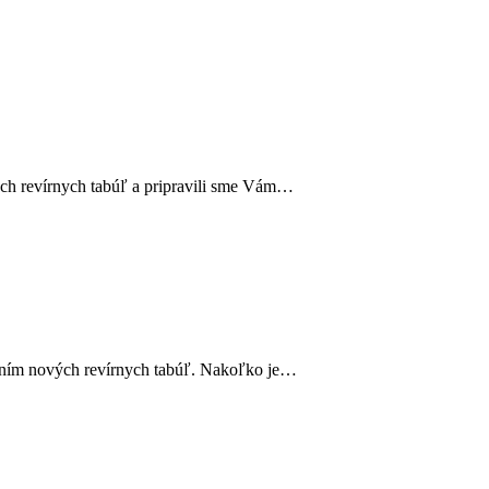
ých revírnych tabúľ a pripravili sme Vám…
vaním nových revírnych tabúľ. Nakoľko je…