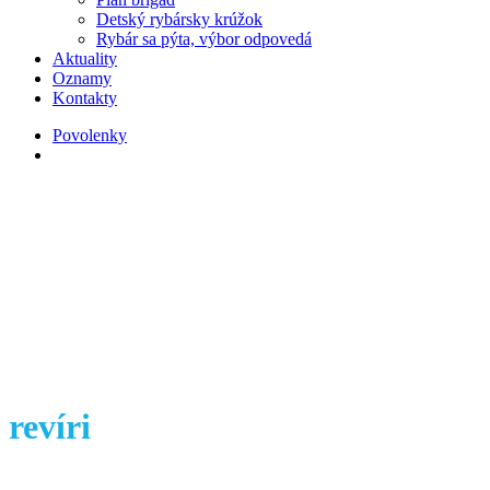
Detský rybársky krúžok
Rybár sa pýta, výbor odpovedá
Aktuality
Oznamy
Kontakty
Povolenky
search
revíri