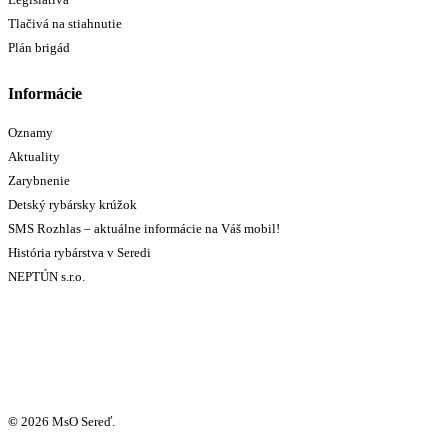
Tlačivá na stiahnutie
Plán brigád
Informácie
Oznamy
Aktuality
Zarybnenie
Detský rybársky krúžok
SMS Rozhlas – aktuálne informácie na Váš mobil!
História rybárstva v Seredi
NEPTÚN s.r.o.
©
2026
MsO Sereď.