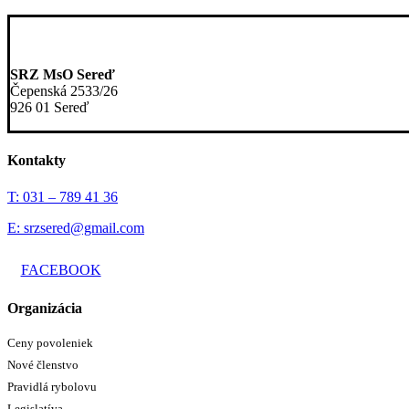
SRZ MsO Sereď
Čepenská 2533/26
926 01 Sereď
Kontakty
T: 031 – 789 41 36
E: srzsered@gmail.com
FACEBOOK
Organizácia
Ceny povoleniek
Nové členstvo
Pravidlá rybolovu
Legislatíva