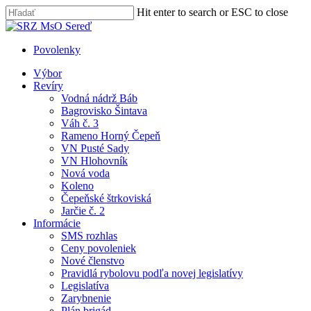
Skip
Hit enter to search or ESC to close
to
Close
main
Search
content
Povolenky
search
Menu
Výbor
Revíry
Vodná nádrž Báb
Bagrovisko Šintava
Váh č. 3
Rameno Horný Čepeň
VN Pusté Sady
VN Hlohovník
Nová voda
Koleno
Čepeňské štrkoviská
Jarčie č. 2
Informácie
SMS rozhlas
Ceny povoleniek
Nové členstvo
Pravidlá rybolovu podľa novej legislatívy
Legislatíva
Zarybnenie
Plán brigád