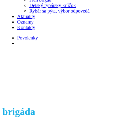
Detský rybársky krúžok
Rybár sa pýta, výbor odpovedá
Aktuality
Oznamy
Kontakty
Povolenky
search
brigáda