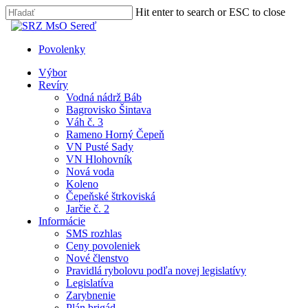
Skip
Hit enter to search or ESC to close
Clo
to
Close
Me
main
Search
content
Povolenky
search
Menu
Výbor
Revíry
Vodná nádrž Báb
Bagrovisko Šintava
Váh č. 3
Rameno Horný Čepeň
VN Pusté Sady
VN Hlohovník
Nová voda
Koleno
Čepeňské štrkoviská
Jarčie č. 2
Informácie
SMS rozhlas
Ceny povoleniek
Nové členstvo
Pravidlá rybolovu podľa novej legislatívy
Legislatíva
Zarybnenie
Plán brigád