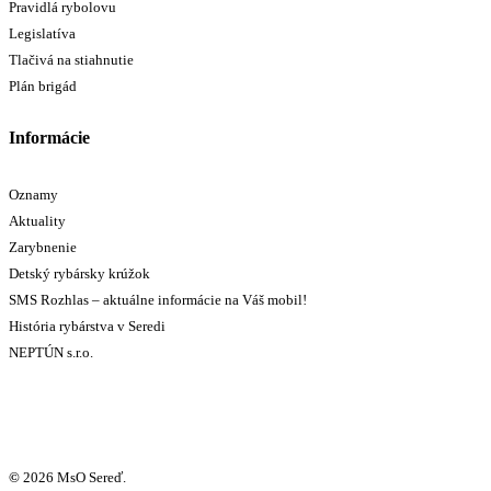
Pravidlá rybolovu
Legislatíva
Tlačivá na stiahnutie
Plán brigád
Informácie
Oznamy
Aktuality
Zarybnenie
Detský rybársky krúžok
SMS Rozhlas – aktuálne informácie na Váš mobil!
História rybárstva v Seredi
NEPTÚN s.r.o.
©
2026
MsO Sereď.