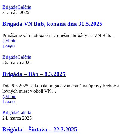
Brigáda
Brigáda
Galéria
VN
31. mája 2025
Báb,
konaná
Brigáda VN Báb, konaná dňa 31.5.2025
dňa
31.5.2025
Prinášame vám fotogalériu z dnešnej brigády na VN Báb...
@dmin
Love
0
Brigáda
Brigáda
Galéria
–
26. marca 2025
Báb
–
Brigáda – Báb – 8.3.2025
8.3.2025
Dňa 8.3.2025 sa konala brigáda zameraná na úpravy brehov a
lovných miest v okolí VN…
@dmin
Love
0
Brigáda
Brigáda
Galéria
–
24. marca 2025
Šintava
–
Brigáda – Šintava – 22.3.2025
22.3.2025