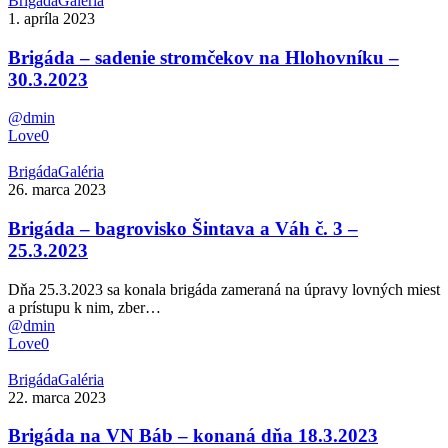
Brigáda
Galéria
–
1. apríla 2023
sadenie
stromčekov
Brigáda – sadenie stromčekov na Hlohovníku –
na
30.3.2023
Hlohovníku
–
@dmin
30.3.2023
Love
0
Brigáda
Brigáda
Galéria
–
26. marca 2023
bagrovisko
Šintava
Brigáda – bagrovisko Šintava a Váh č. 3 –
a
25.3.2023
Váh
č.
Dňa 25.3.2023 sa konala brigáda zameraná na úpravy lovných miest
3
a prístupu k nim, zber…
–
@dmin
25.3.2023
Love
0
Brigáda
Brigáda
Galéria
na
22. marca 2023
VN
Báb
Brigáda na VN Báb – konaná dňa 18.3.2023