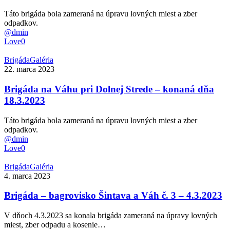
–
konaná
Táto brigáda bola zameraná na úpravu lovných miest a zber
dňa
odpadkov.
18.3.2023
@dmin
Love
0
Brigáda
Brigáda
Galéria
na
22. marca 2023
Váhu
pri
Brigáda na Váhu pri Dolnej Strede – konaná dňa
Dolnej
18.3.2023
Strede
–
Táto brigáda bola zameraná na úpravu lovných miest a zber
konaná
odpadkov.
dňa
@dmin
18.3.2023
Love
0
Brigáda
Brigáda
Galéria
–
4. marca 2023
bagrovisko
Šintava
Brigáda – bagrovisko Šintava a Váh č. 3 – 4.3.2023
a
Váh
V dňoch 4.3.2023 sa konala brigáda zameraná na úpravy lovných
č.
miest, zber odpadu a kosenie…