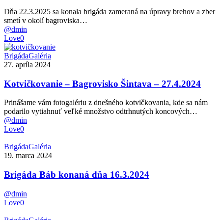
Dňa 22.3.2025 sa konala brigáda zameraná na úpravy brehov a zber
smetí v okolí bagroviska…
@dmin
Love
0
Kotvičkovanie
Brigáda
Galéria
–
27. apríla 2024
Bagrovisko
Šintava
Kotvičkovanie – Bagrovisko Šintava – 27.4.2024
–
27.4.2024
Prinášame vám fotogalériu z dnešného kotvičkovania, kde sa nám
podarilo vytiahnuť veľké množstvo odtrhnutých koncových…
@dmin
Love
0
Brigáda
Brigáda
Galéria
Báb
19. marca 2024
konaná
dňa
Brigáda Báb konaná dňa 16.3.2024
16.3.2024
@dmin
Love
0
Brigáda