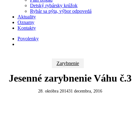
Detský rybársky krúžok
Rybár sa pýta, výbor odpovedá
Aktuality
Oznamy
Kontakty
Povolenky
search
Zarybnenie
Jesenné zarybnenie Váhu č.3
28. októbra 2014
31 decembra, 2016