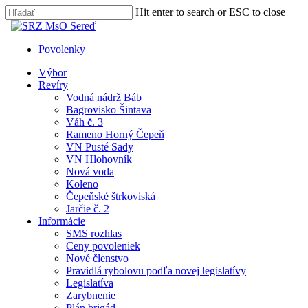
Skip
Hit enter to search or ESC to close
to
Close
main
Search
content
Povolenky
search
Menu
Výbor
Revíry
Vodná nádrž Báb
Bagrovisko Šintava
Váh č. 3
Rameno Horný Čepeň
VN Pusté Sady
VN Hlohovník
Nová voda
Koleno
Čepeňské štrkoviská
Jarčie č. 2
Informácie
SMS rozhlas
Ceny povoleniek
Nové členstvo
Pravidlá rybolovu podľa novej legislatívy
Legislatíva
Zarybnenie
Plán brigád