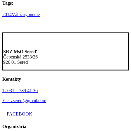
Tags:
2014
Váh
zarybnenie
SRZ MsO Sereď
Čepenská 2533/26
926 01 Sereď
Kontakty
T: 031 – 789 41 36
E: srzsered@gmail.com
FACEBOOK
Organizácia