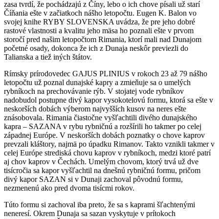
zasa tvrdí, že pochádzajú z Číny, lebo o ich chove písali už starí
Číňania ešte v začiatkoch nášho letopočtu. Eugen K. Balon vo
svojej knihe RYBY SLOVENSKA uvádza, že pre jeho dobré
rastové vlastnosti a kvalitu jeho mäsa ho poznali ešte v prvom
storočí pred našim letopočtom Rimania, ktorí mali nad Dunajom
početné osady, dokonca že ich z Dunaja neskôr previezli do
Talianska a tiež iných štátov.
Rímsky prírodovedec GAJUS PLINIUS v rokoch 23 až 79 nášho
letopočtu už poznal dunajské kapry a zmieňuje sa o umelých
rybníkoch na prechovávanie rýb. V stojatej vode rybníkov
nadobudol postupne divý kapor vysokotelovú formu, ktorá sa ešte v
neskorších dobách výberom najvyšších kusov na neres ešte
znásobovala. Rimania čiastočne vyšľachtili divého dunajského
kapra – SAZANA v rybu rybničnú a rozšírili ho takmer po celej
západnej Európe. V neskorších dobách poznatky o chove kaprov
prevzali kláštory, najmä po úpadku Rimanov. Takto vznikli takmer v
celej Európe strediská chovu kaprov v rybníkoch, medzi ktoré patrí
aj chov kaprov v Čechách. Umelým chovom, ktorý trvá už dve
tisícročia sa kapor vyšľachtil na dnešnú rybničnú formu, pričom
divý kapor SAZAN si v Dunaji zachoval pôvodnú formu,
nezmenenú ako pred dvoma tisícmi rokov.
Túto formu si zachoval iba preto, že sa s kaprami šľachtenými
neneresí. Okrem Dunaja sa sazan vyskytuje v prítokoch