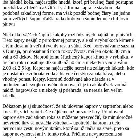
iba hladká koža, najčastejšie hnedá, ktorá pri brušnej časti postupne
prechádza v bledšiu až žltú. Lysá forma kapra je stavbou tela
podobná zrkadlovej forme, má však pozdĺž bočnej čiary len jednu
radu veľkých šupín, ďalšia rada drobných šupín lemuje chrbtovú
plutvu
Niekoľko väčších šupín je akoby rozhádzaných najmä pri plutvách.
Tieto kapry nežijú z prirodzenej potravy, ale sú v rybníkoch kŕmené
a tým dosahujú veľmi rýchly rast a váhu. Keď porovnávame sazana
z Dunaja, pri dosiahnutí troch rokov života, má len okolo 30 cm a
váhu 60 dekov. Naproti tomu šľachtený kapor kŕmený v rybníku, v
treťom roku dosahuje dĺžku 40 až 50 cm a niekedy i viac a váhu
2,00 až 2,5 kg. Kapor sa najčastejšie neresí na zaliatych lúkach, kde
je dostatočne zohriata voda a hlavne čerstvo zaliata tráva, alebo
vhodný porast. Kapry, ktoré sú dodávané ako násada sa v
podmienkach svojho nového domova, či je to akákoľvek vodná
nádrž, bagrovisko a niekedy aj priehrada, sa neresia len veľmi
zriedka.
Dôkazom je aj skutočnosť, že ak ulovíme kaprov v septembri alebo
i neskôr, v ich vnútri ešte nájdeme už prezreté ikry. Pri ulovení
kaprov ešte začiatkom roka sa môžeme presvedčiť, že minuloročné
nevytreté ikry sa nestačia vstrebať – upotrebiť kaprom a tieto
neuvoľnia cestu novým ikrám, ktoré sa už tlačia na staré, preto sa
kapor nevyneresí ani v tomto roku. Príčinou nevyneresenia sú