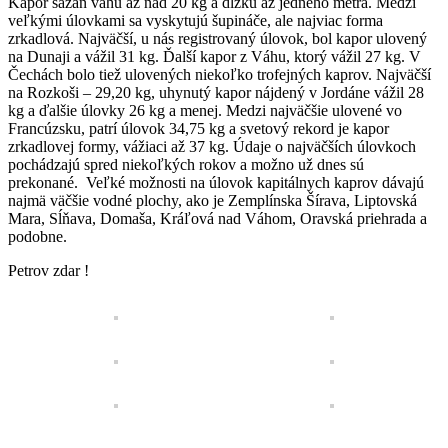
Kapor sazan váhu až nad 20 kg a dĺžku až jedného metra. Medzi
veľkými úlovkami sa vyskytujú šupináče, ale najviac forma
zrkadlová. Najväčší, u nás registrovaný úlovok, bol kapor ulovený
na Dunaji a vážil 31 kg. Ďalší kapor z Váhu, ktorý vážil 27 kg. V
Čechách bolo tiež ulovených niekoľko trofejných kaprov. Najväčší
na Rozkoši – 29,20 kg, uhynutý kapor nájdený v Jordáne vážil 28
kg a ďalšie úlovky 26 kg a menej. Medzi najväčšie ulovené vo
Francúzsku, patrí úlovok 34,75 kg a svetový rekord je kapor
zrkadlovej formy, vážiaci až 37 kg. Údaje o najväčších úlovkoch
pochádzajú spred niekoľkých rokov a možno už dnes sú
prekonané. Veľké možnosti na úlovok kapitálnych kaprov dávajú
najmä väčšie vodné plochy, ako je Zemplínska Šírava, Liptovská
Mara, Sĺňava, Domaša, Kráľová nad Váhom, Oravská priehrada a
podobne.
Petrov zdar !