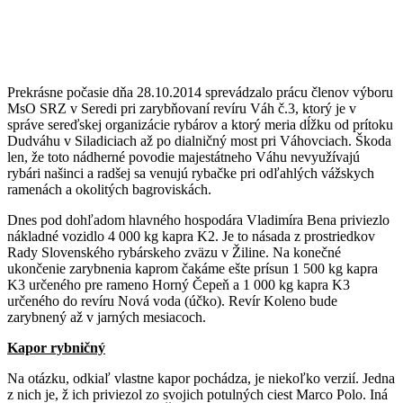
Prekrásne počasie dňa 28.10.2014 sprevádzalo prácu členov výboru
MsO SRZ v Seredi pri zarybňovaní revíru Váh č.3, ktorý je v
správe sereďskej organizácie rybárov a ktorý meria dĺžku od prítoku
Dudváhu v Siladiciach až po dialničný most pri Váhovciach. Škoda
len, že toto nádherné povodie majestátneho Váhu nevyužívajú
rybári našinci a radšej sa venujú rybačke pri odľahlých vážskych
ramenách a okolitých bagroviskách.
Dnes pod dohľadom hlavného hospodára Vladimíra Bena priviezlo
nákladné vozidlo 4 000 kg kapra K2. Je to násada z prostriedkov
Rady Slovenského rybárskeho zväzu v Žiline. Na konečné
ukončenie zarybnenia kaprom čakáme ešte prísun 1 500 kg kapra
K3 určeného pre rameno Horný Čepeň a 1 000 kg kapra K3
určeného do revíru Nová voda (účko). Revír Koleno bude
zarybnený až v jarných mesiacoch.
Kapor rybničný
Na otázku, odkiaľ vlastne kapor pochádza, je niekoľko verzií. Jedna
z nich je, ž ich priviezol zo svojich potulných ciest Marco Polo. Iná