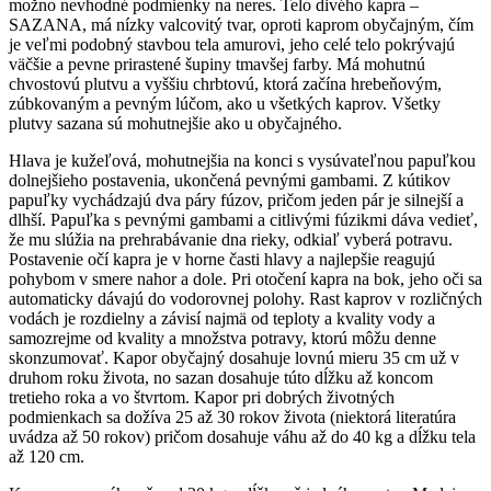
možno nevhodné podmienky na neres. Telo divého kapra –
SAZANA, má nízky valcovitý tvar, oproti kaprom obyčajným, čím
je veľmi podobný stavbou tela amurovi, jeho celé telo pokrývajú
väčšie a pevne prirastené šupiny tmavšej farby. Má mohutnú
chvostovú plutvu a vyššiu chrbtovú, ktorá začína hrebeňovým,
zúbkovaným a pevným lúčom, ako u všetkých kaprov. Všetky
plutvy sazana sú mohutnejšie ako u obyčajného.
Hlava je kužeľová, mohutnejšia na konci s vysúvateľnou papuľkou
dolnejšieho postavenia, ukončená pevnými gambami. Z kútikov
papuľky vychádzajú dva páry fúzov, pričom jeden pár je silnejší a
dlhší. Papuľka s pevnými gambami a citlivými fúzikmi dáva vedieť,
že mu slúžia na prehrabávanie dna rieky, odkiaľ vyberá potravu.
Postavenie očí kapra je v horne časti hlavy a najlepšie reagujú
pohybom v smere nahor a dole. Pri otočení kapra na bok, jeho oči sa
automaticky dávajú do vodorovnej polohy. Rast kaprov v rozličných
vodách je rozdielny a závisí najmä od teploty a kvality vody a
samozrejme od kvality a množstva potravy, ktorú môžu denne
skonzumovať. Kapor obyčajný dosahuje lovnú mieru 35 cm už v
druhom roku života, no sazan dosahuje túto dĺžku až koncom
tretieho roka a vo štvrtom. Kapor pri dobrých životných
podmienkach sa dožíva 25 až 30 rokov života (niektorá literatúra
uvádza až 50 rokov) pričom dosahuje váhu až do 40 kg a dĺžku tela
až 120 cm.