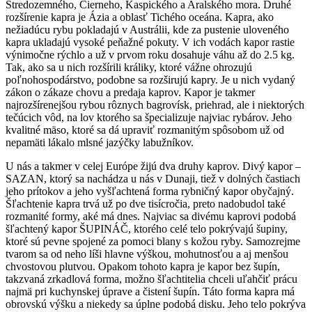
Stredozemného, Čierneho, Kaspického a Aralského mora. Druhé
rozšírenie kapra je Ázia a oblasť Tichého oceána. Kapra, ako
nežiadúcu rybu pokladajú v Austrálii, kde za pustenie uloveného
kapra ukladajú vysoké peňažné pokuty. V ich vodách kapor rastie
výnimočne rýchlo a už v prvom roku dosahuje váhu až do 2.5 kg.
Tak, ako sa u nich rozšírili králiky, ktoré vážne ohrozujú
poľnohospodárstvo, podobne sa rozširujú kapry. Je u nich vydaný
zákon o zákaze chovu a predaja kaprov. Kapor je takmer
najrozšírenejšou rybou rôznych bagrovísk, priehrad, ale i niektorých
tečúcich vôd, na lov ktorého sa špecializuje najviac rybárov. Jeho
kvalitné mäso, ktoré sa dá upraviť rozmanitým spôsobom už od
nepamäti lákalo mlsné jazýčky labužníkov.
U nás a takmer v celej Európe žijú dva druhy kaprov. Divý kapor –
SAZAN, ktorý sa nachádza u nás v Dunaji, tiež v dolných častiach
jeho prítokov a jeho vyšľachtená forma rybničný kapor obyčajný.
Šľachtenie kapra trvá už po dve tisícročia, preto nadobudol také
rozmanité formy, aké má dnes. Najviac sa divému kaprovi podobá
šľachtený kapor ŠUPINÁČ, ktorého celé telo pokrývajú šupiny,
ktoré sú pevne spojené za pomoci blany s kožou ryby. Samozrejme
tvarom sa od neho líši hlavne výškou, mohutnosťou a aj menšou
chvostovou plutvou. Opakom tohoto kapra je kapor bez šupín,
takzvaná zrkadlová forma, možno šľachtitelia chceli uľahčiť prácu
najmä pri kuchynskej úprave a čistení šupín. Táto forma kapra má
obrovskú výšku a niekedy sa úplne podobá disku. Jeho telo pokrýva