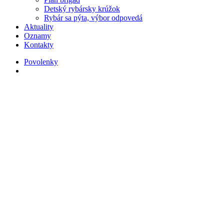
Detský rybársky krúžok
Rybár sa pýta, výbor odpovedá
Aktuality
Oznamy
Kontakty
Povolenky
search