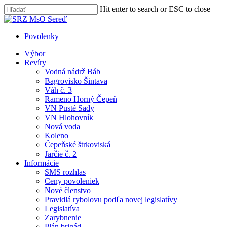
Skip
Hit enter to search or ESC to close
to
Close
main
Search
content
Povolenky
search
Menu
Výbor
Revíry
Vodná nádrž Báb
Bagrovisko Šintava
Váh č. 3
Rameno Horný Čepeň
VN Pusté Sady
VN Hlohovník
Nová voda
Koleno
Čepeňské štrkoviská
Jarčie č. 2
Informácie
SMS rozhlas
Ceny povoleniek
Nové členstvo
Pravidlá rybolovu podľa novej legislatívy
Legislatíva
Zarybnenie
Plán brigád