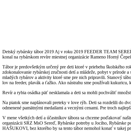
Detský rybársky tábor 2019 Aj v roku 2019 FEEDER TEAM SEREĎ v sp
konal na rybárskom revíre miestnej organizácie Rameno Horný Čepe
Tábor je predovšetkým určený pre deti ktoré v priebehu školského roku
zdokonalovanie rybárskej zručnosti detí a mládeže, pobyt v prírode a 
mladých rybárov a aktivity ktoré sme pre nich pripravili. Stanový tábo
lov na feeder, plavák a ťažko. Ako nástrahu sme používali kukuricu, k
Revír a rybia osádka päť nesklamala a deti sa mohli pochváliť množst
Na piatok sme naplánovali preteky v love rýb. Deti sa rozdelili do d
odmenené pamätnými medailami a vecnými cenami. Pre troch najlepších
V mene všetkých detí a účastníkov tábora sa chceme poďakovať naš
organizácii SRZ MsO Sereď, Rybárske potreby u Jociho, Rybárske 
HAŠUKOVI, bez ktorého by sa tento tábor nemohol konať v takej pri