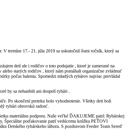
ermíne 17.- 21. júla 2019 sa uskutočnil ôsmi ročník, ktorý sa
áujem detí ale i rodičov o toto podujatie , ktoré je zamerané na
čov alebo starých rodičov , ktorý nám pomáhali organizačne zvládnuť
ani búrky počas balenia. Spomedzi mladých rybárov najviac prevládal
é by sa nehanbili ani dospelí rybári .
biče. Po skončení preteku bolo vyhodnotenie. Všetky deti boli
dý rybári obrovskú radosť.
 všetku materiálnu podporu. Naše veľké ĎAKUJEME patrí: Rybárskej
by, Špeciálne poďakovanie patrí vedúcemu krúžku PEŤOVI
očníku Detského rybárskeho tábora. S pozdravom Feeder Team Sereď