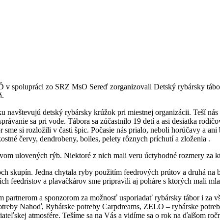
olupráci zo SRZ MsO Sereď zorganizovali Detský rybársky tábor. V t
ň.
 navštevujú detský rybársky krúžok pri miestnej organizácii. Teší nás z
správanie sa pri vode. Tábora sa zúčastnilo 19 detí a asi desiatka rodi
r sme si rozložili v časti špic. Počasie nás prialo, neboli horúčavy a 
ostné červy, dendrobeny, boiles, pelety rôznych príchutí a zloženia .
vom ulovených rýb. Niektoré z nich mali veru úctyhodné rozmery za ktor
voch skupín. Jedna chytala ryby použitím feedrových prútov a druhá na 
 feedristov a plavačkárov sme pripravili aj poháre s ktorých mali mla
im partnerom a sponzorom za možnosť usporiadať rybársky tábor i za
potreby Nahoď, Rybárske potreby Carpdreams, ZELO – rybárske potre
ateľskej atmosfére. Tešíme sa na Vás a vidíme sa o rok na ďalšom r