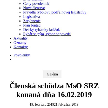
Ceny povoleniek
Nové členstvo
Pravidlá rybolovu podľa novej legislatívy
Legislatíva
Zarybnenie
Plán brigád
Detský rybársky krúžok
Rybár sa pýta, výbor odpovedá
Aktuality
Oznamy
Kontakty
Povolenky
search
Galéria
Členská schôdza MsO SRZ
konaná dňa 16.02.2019
19. februára 2019
21 februára, 2019